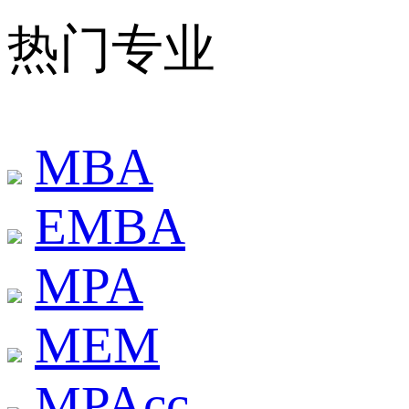
热门专业
MBA
EMBA
MPA
MEM
MPAcc