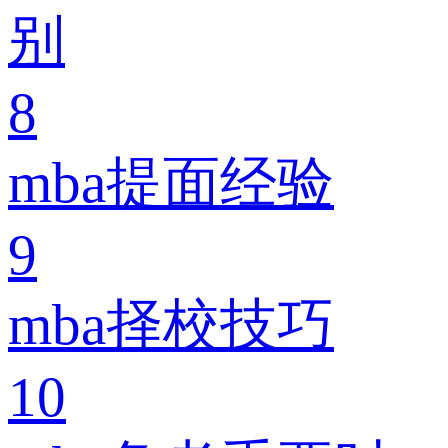
别
8
mba提面经验
9
mba择校技巧
10