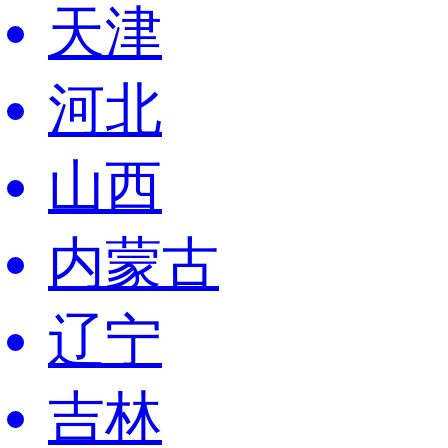
天津
河北
山西
内蒙古
辽宁
吉林