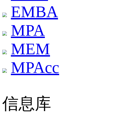
EMBA
MPA
MEM
MPAcc
信息库