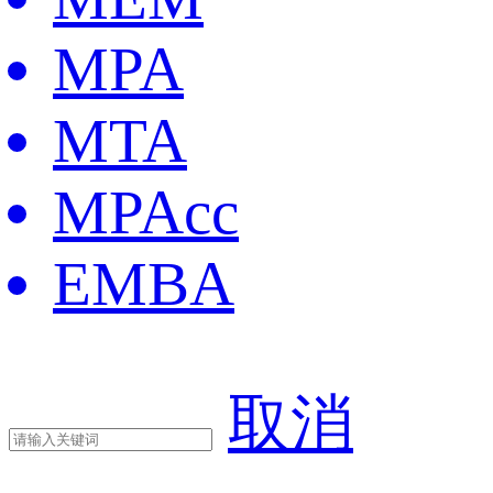
MPA
MTA
MPAcc
EMBA
取消