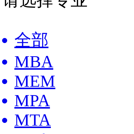
全部
MBA
MEM
MPA
MTA