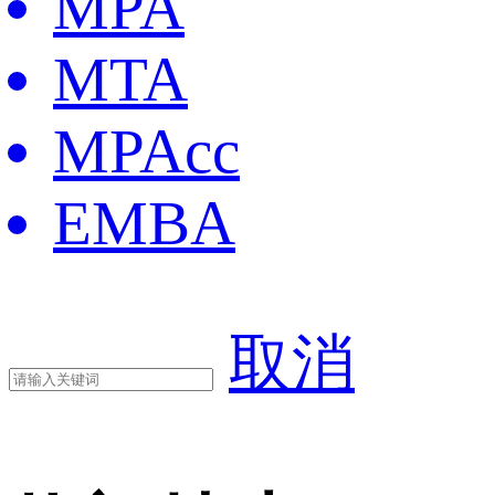
MPA
MTA
MPAcc
EMBA
取消